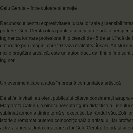
Gelu Gerula – între culoare și emoție
Recunoscut pentru expresivitatea lucrărilor sale și sensibilitat
portrete, Gelu Gerula oferă publicului iubitor de artă o perspect
inginer ca formare profesională, pictează de 45 de ani, încă de 
dat roade prin imagini care frizează realitatea însăși. Artistul c
nici o pregătire artistică, este un autodidact, dar liniile fine sun
inginer.
Un eveniment care a adus împreună comunitatea artistică
De altfel invitații au oferit publicului câteva considerații asupra v
Margareta Catrinu, o binecunoscută figură didactică a Liceulu
subliniat armonia dintre temă și execuție. La rândul său, Zoli Io
istorie a remarcat puterea compozițională a artistului, iar profesor
activ, a apreciat forța creatoare a lui Gelu Gerula. Totodată aceast