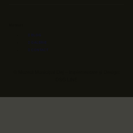
Meniuri
BLOG
GALERIE
CONTACT
© Muzeul Municipal Dej – Implementare și Design:
DSG LINE