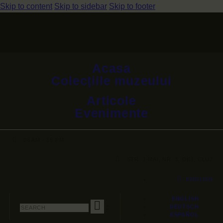
Skip to content
Skip to sidebar
Skip to footer
DESCHIS LUNI-VINERI 08 AM-16 PM
STR. 1 MAI, NR. 3, DEJ, CLUJ
Acasa
Colecțiile muzeului
Articole
Evenimente
08 AM - 16 PM
STR. 1 MAI, NR. 3, DEJ, CLUJ
ENGLISH
ENGLISH
DEUTSCH
ESPAÑOL