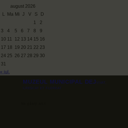
august 2026
L
Ma
Mi
J
V
S
D
1
2
3
4
5
6
7
8
9
10
11
12
13
14
15
16
17
18
19
20
21
22
23
24
25
26
27
28
29
30
31
« iul.
MUZEUL MUNICIPAL DEJ
VIVAT,
CRESCAT ET FLOREAT
Ne găsiți aici: