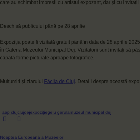
care au schimbat impresii cu artistul expozant, dar și cu invitații
Deschisă publicului până pe 28 aprilie
Expoziția poate fi vizitată gratuit până în data de 28 aprilie 2025
în Galeria Muzeului Municipal Dej. Vizitatorii sunt invitați să p
capătă forme picturale aproape fotografice.
Mulțumiri și ziarului
Făclia de Cluj
. Detalii despre această expoz
aap cluj
cluj
dej
expoziție
gelu gerula
muzeul municipal dej
Noaptea Europeană a Muzeelor