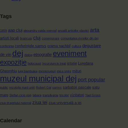
Tags
arta
aap cluj
1859
alexandru vaida voevod
anuală artistilor plastici
cluj
artisti locali
brancusi
comemorare
comunitatea evreilor din dej
degustare
conferințele samvs
crama nachbil
conferinta
cultura
dej
eveniment
de vin
etnografie
dialog
expoziție
istorie
Loredana
holocaust
Incursiuni in Ireal
Gheorghiu
mituri
luigi bambulea
mestesuguri
mica unire
muzeul municipal dej
port popular
sarbatori pascale
satu
public
rezoluția marii uniri
Robert Gal
samvs
mare
vizitatori
Stefan cicio pop
tabara
transilvania
tricolor
Yael Gross
ziua iei
ziua universală a iei
ziua drapelului national
Calendar