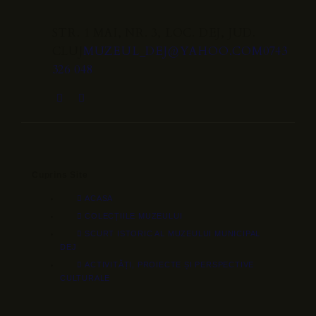
STR. 1 MAI, NR. 3, LOC. DEJ, JUD.
CLUJ
MUZEUL_DEJ@YAHOO.COM
0743
326 048
Cuprins Site
ACASA
COLECȚIILE MUZEULUI
SCURT ISTORIC AL MUZEULUI MUNICIPAL
DEJ
ACTIVITĂȚI, PROIECTE ȘI PERSPECTIVE
CULTURALE