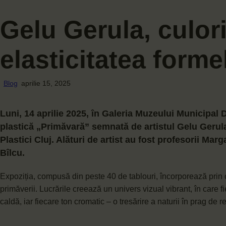
Gelu Gerula, culori
elasticitatea forme
Blog
aprilie 15, 2025
Luni, 14 aprilie 2025, în Galeria Muzeului Municipal D
plastică „Primăvară” semnată de artistul Gelu Gerula
Plastici Cluj. Alături de artist au fost profesorii
Marga
Bîlcu
.
Expoziția, compusă din peste 40 de tablouri, încorporează prin cul
primăverii. Lucrările creează un univers vizual vibrant, în care f
caldă, iar fiecare ton cromatic – o tresărire a naturii în prag de r