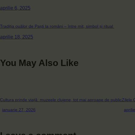
aprilie 6, 2025
Tradiția ouălor de Paști la români – între mit, simbol și ritual
aprilie 18, 2025
You May Also Like
Cultura prinde viață: muzeele clujene, tot mai aproape de public
Zilele 
ianuarie 27, 2026
aprili