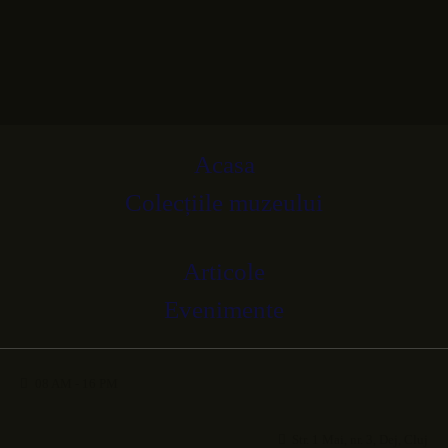
ACASA
Deschis Luni-Vineri 08 AM-16 PM
ACTIVITĂȚI ȘI
Str. 1 Mai, nr. 3, Dej, Cluj
PROIECTE
Acasa
SCURT ISTORIC
Colecțiile muzeului
COLECTII
Articole
EVENIMENTE MARCA
Evenimente
MMD
08 AM - 16 PM
Str. 1 Mai, nr. 3, Dej, Cluj