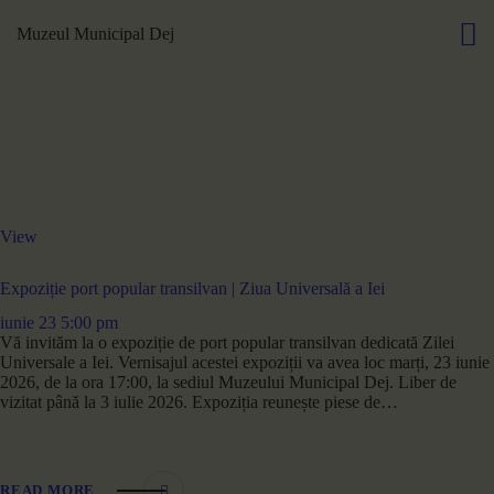
Muzeul Municipal Dej
View
Expoziție port popular transilvan | Ziua Universală a Iei
iunie 23 5:00 pm
Vă invităm la o expoziție de port popular transilvan dedicată Zilei
Universale a Iei. Vernisajul acestei expoziții va avea loc marți, 23 iunie
2026, de la ora 17:00, la sediul Muzeului Municipal Dej. Liber de
vizitat până la 3 iulie 2026. Expoziția reunește piese de…
READ MORE