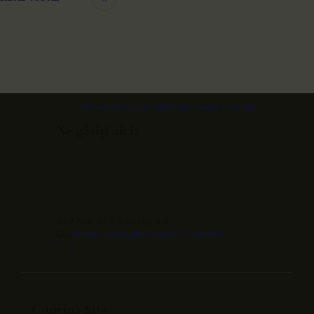
Muzeul Municipal Dej
Vivat, crescat et floreat
Ne găsiți aici:
Str. 1 Mai, Nr. 3, Loc. Dej, Jud.
Cluj
muzeul_dej@yahoo.com
0743 326 048
Cuprins Site