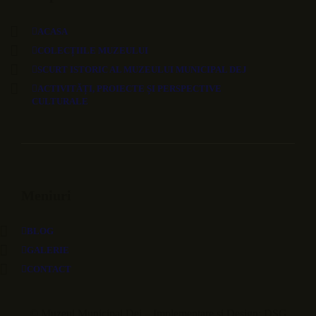
ACASA
COLECȚIILE MUZEULUI
SCURT ISTORIC AL MUZEULUI MUNICIPAL DEJ
ACTIVITĂȚI, PROIECTE ȘI PERSPECTIVE
CULTURALE
Meniuri
BLOG
GALERIE
CONTACT
© Muzeul Municipal Dej – Implementare și Design: DSG