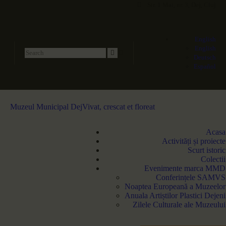
Str. 1 Mai, nr. 3, Dej, Cluj
English
English
Deutsch
Español
Muzeul Municipal Dej
Vivat, crescat et floreat
Acasa
Activități și proiecte
Scurt istoric
Colectii
Evenimente marca MMD
Conferințele SAMVS
Noaptea Europeană a Muzeelor
Anuala Artiștilor Plastici Dejeni
Zilele Culturale ale Muzeului