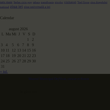
satu mare
vizitatori
Stefan cicio pop
tabara
transilvania
tricolor
Yael Gross
ziua drapelului
ziua iei
ziua universală a iei
national
Calendar
august 2026
L
Ma
Mi
J
V
S
D
1
2
3
4
5
6
7
8
9
10
11
12
13
14
15
16
17
18
19
20
21
22
23
24
25
26
27
28
29
30
31
« iul.
Muzeul Municipal Dej
Vivat, crescat et floreat
Ne găsiți aici: