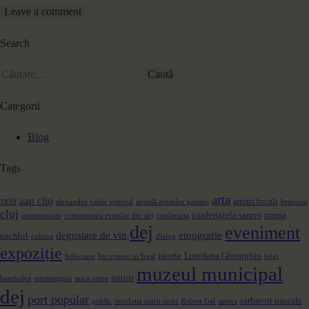
Search
Categorii
Blog
Tags
arta
aap cluj
artisti locali
1859
alexandru vaida voevod
anuală artistilor plastici
brancusi
cluj
conferințele samvs
crama
comemorare
comunitatea evreilor din dej
conferinta
dej
eveniment
degustare de vin
etnografie
nachbil
cultura
dialog
expoziție
istorie
Loredana Gheorghiu
holocaust
Incursiuni in Ireal
luigi
muzeul municipal
mituri
bambulea
mestesuguri
mica unire
dej
port popular
sarbatori pascale
public
rezoluția marii uniri
Robert Gal
samvs