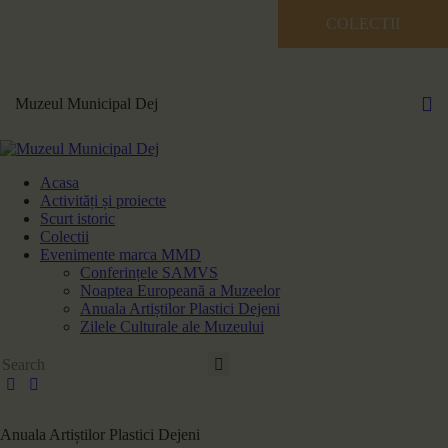
COLECTII
Muzeul Municipal Dej
Acasa
Activități și proiecte
Scurt istoric
Colectii
Evenimente marca MMD
Conferințele SAMVS
Noaptea Europeană a Muzeelor
Anuala Artiștilor Plastici Dejeni
Zilele Culturale ale Muzeului
Anuala Artiștilor Plastici Dejeni