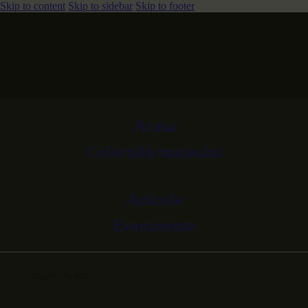
Skip to content
Skip to sidebar
Skip to footer
Deschis Luni-Vineri 08 AM-16 PM
Str. 1 Mai, nr. 3, Dej, Cluj
Acasa
Colecțiile muzeului
Articole
Evenimente
08 AM - 16 PM