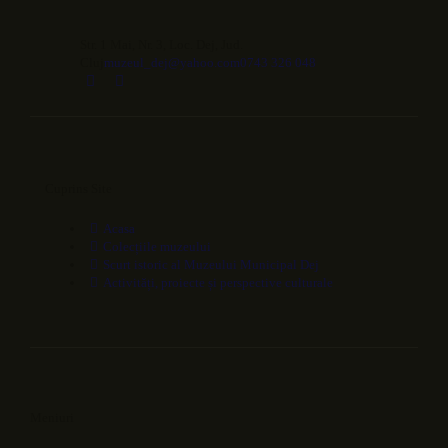
Str. 1 Mai, Nr. 3, Loc. Dej, Jud.
Cluj
muzeul_dej@yahoo.com
0743 326 048
Cuprins Site
Acasa
Colecțiile muzeului
Scurt istoric al Muzeului Municipal Dej
Activități, proiecte și perspective culturale
Meniuri