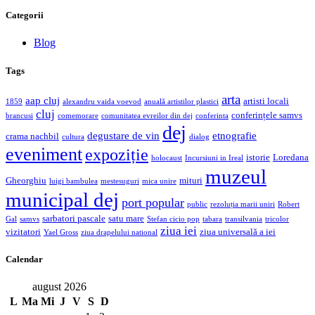
Categorii
Blog
Tags
arta
aap cluj
artisti locali
1859
alexandru vaida voevod
anuală artistilor plastici
cluj
conferințele samvs
brancusi
comemorare
comunitatea evreilor din dej
conferinta
dej
degustare de vin
etnografie
crama nachbil
cultura
dialog
eveniment
expoziție
istorie
Loredana
holocaust
Incursiuni in Ireal
muzeul
Gheorghiu
mituri
luigi bambulea
mestesuguri
mica unire
municipal dej
port popular
public
rezoluția marii uniri
Robert
sarbatori pascale
satu mare
Gal
samvs
Stefan cicio pop
tabara
transilvania
tricolor
ziua iei
vizitatori
ziua universală a iei
Yael Gross
ziua drapelului national
Calendar
august 2026
L
Ma
Mi
J
V
S
D