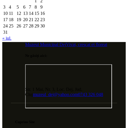
1
2
3
4
5
6
7
8
9
10
11
12
13
14
15
16
17
18
19
20
21
22
23
24
25
26
27
28
29
30
31
« iul.
Muzeul Municipal Dej
Vivat, crescat et floreat
Ne găsiți aici:
Str. 1 Mai, Nr. 3, Loc. Dej, Jud.
Cluj
muzeul_dej@yahoo.com
0743 326 048
Cuprins Site