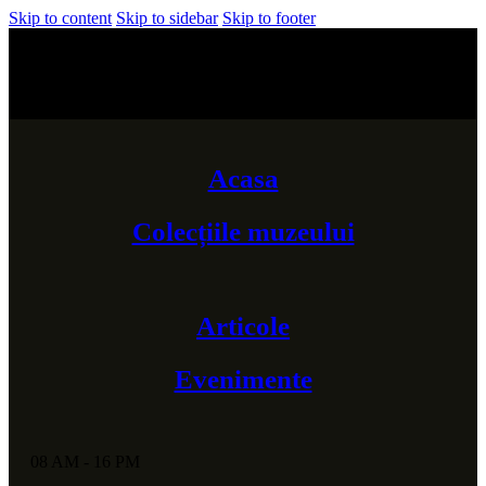
Skip to content
Skip to sidebar
Skip to footer
Deschis Luni-Vineri 08 AM-16 PM
Str. 1 Mai, nr. 3, Dej, Cluj
Acasa
Colecțiile muzeului
Articole
Evenimente
08 AM - 16 PM