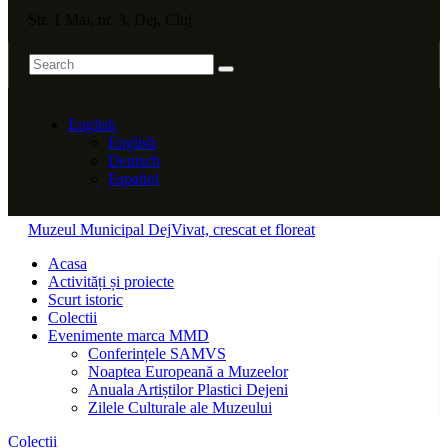
Str. 1 Mai, nr. 3, Dej, Cluj
English
English
Deutsch
Español
Muzeul Municipal Dej
Vivat, crescat et floreat
Acasa
Activități și proiecte
Scurt istoric
Colectii
Evenimente marca MMD
Conferințele SAMVS
Noaptea Europeană a Muzeelor
Anuala Artiștilor Plastici Dejeni
Zilele Culturale ale Muzeului
Colectii