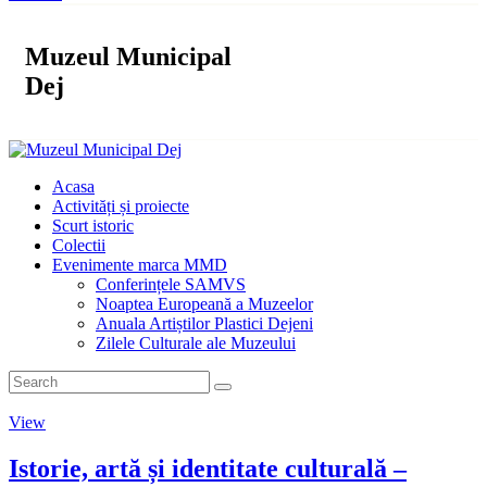
Muzeul Municipal
Dej
Acasa
Activități și proiecte
Scurt istoric
Colectii
Evenimente marca MMD
Conferințele SAMVS
Noaptea Europeană a Muzeelor
Anuala Artiștilor Plastici Dejeni
Zilele Culturale ale Muzeului
View
Istorie, artă și identitate culturală –