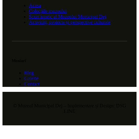
Acasa
Colecțiile muzeului
Scurt istoric al Muzeului Municipal Dej
Activități, proiecte și perspective culturale
Meniuri
Blog
Galerie
Contact
© Muzeul Municipal Dej – Implementare și Design: DSG
LINE