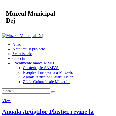
Muzeul Municipal
Dej
Acasa
Activități și proiecte
Scurt istoric
Colectii
Evenimente marca MMD
Conferințele SAMVS
Noaptea Europeană a Muzeelor
Anuala Artiștilor Plastici Dejeni
Zilele Culturale ale Muzeului
View
Anuala Artiștilor Plastici revine la