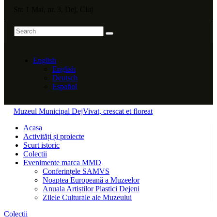
Str. 1 Mai, nr. 3, Dej, Cluj
English
English
Deutsch
Español
Muzeul Municipal Dej
Vivat, crescat et floreat
Acasa
Activități și proiecte
Scurt istoric
Colectii
Evenimente marca MMD
Conferințele SAMVS
Noaptea Europeană a Muzeelor
Anuala Artiștilor Plastici Dejeni
Zilele Culturale ale Muzeului
Colectii