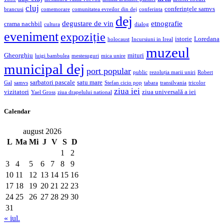
cluj
conferințele samvs
brancusi
comemorare
comunitatea evreilor din dej
conferinta
dej
degustare de vin
etnografie
crama nachbil
cultura
dialog
eveniment
expoziție
istorie
Loredana
holocaust
Incursiuni in Ireal
muzeul
Gheorghiu
mituri
luigi bambulea
mestesuguri
mica unire
municipal dej
port popular
public
rezoluția marii uniri
Robert
sarbatori pascale
satu mare
Gal
samvs
Stefan cicio pop
tabara
transilvania
tricolor
ziua iei
vizitatori
ziua universală a iei
Yael Gross
ziua drapelului national
Calendar
august 2026
L
Ma
Mi
J
V
S
D
1
2
3
4
5
6
7
8
9
10
11
12
13
14
15
16
17
18
19
20
21
22
23
24
25
26
27
28
29
30
31
« iul.