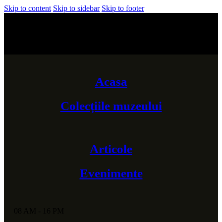
Skip to content
Skip to sidebar
Skip to footer
Deschis Luni-Vineri 08 AM-16 PM
Str. 1 Mai, nr. 3, Dej, Cluj
Acasa
Colecțiile muzeului
Articole
Evenimente
08 AM - 16 PM