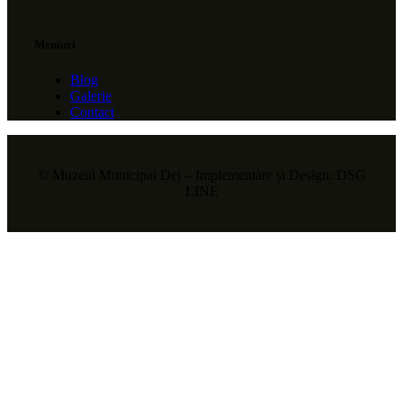
Meniuri
Blog
Galerie
Contact
© Muzeul Municipal Dej – Implementare și Design: DSG
LINE