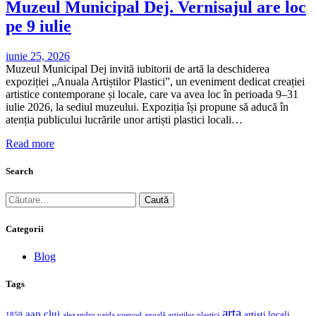
Muzeul Municipal Dej. Vernisajul are loc
pe 9 iulie
iunie 25, 2026
Muzeul Municipal Dej invită iubitorii de artă la deschiderea
expoziției „Anuala Artiștilor Plastici”, un eveniment dedicat creației
artistice contemporane și locale, care va avea loc în perioada 9–31
iulie 2026, la sediul muzeului. Expoziția își propune să aducă în
atenția publicului lucrările unor artiști plastici locali…
Read more
Search
Caută
după:
Categorii
Blog
Tags
arta
aap cluj
artisti locali
1859
alexandru vaida voevod
anuală artistilor plastici