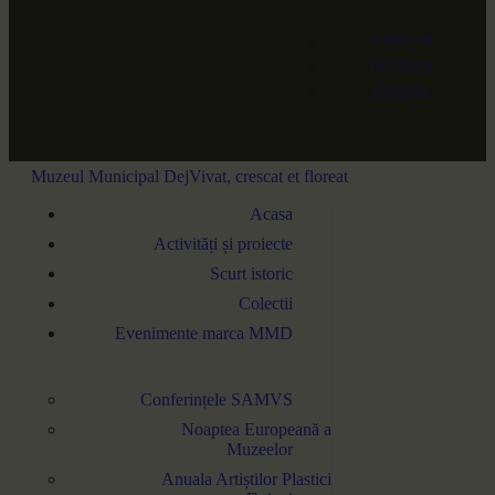
ENGLISH
DEUTSCH
ESPAÑOL
Muzeul Municipal Dej
Vivat, crescat et floreat
Acasa
Activități și proiecte
Scurt istoric
Colectii
Evenimente marca MMD
Conferințele SAMVS
COLECTII
Noaptea Europeană a
Muzeelor
Anuala Artiștilor Plastici