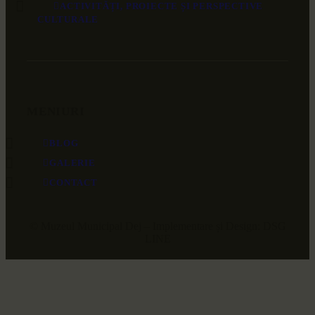
ACTIVITĂȚI, PROIECTE ȘI PERSPECTIVE
CULTURALE
MENIURI
BLOG
GALERIE
CONTACT
© Muzeul Municipal Dej – Implementare și Design: DSG
LINE