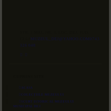
STR. 1 MAI, NR. 3, LOC. DEJ, JUD.
CLUJ
MUZEUL_DEJ@YAHOO.COM
0743
326 048
CUPRINS SITE
ACASA
COLECȚIILE MUZEULUI
SCURT ISTORIC AL MUZEULUI
MUNICIPAL DEJ