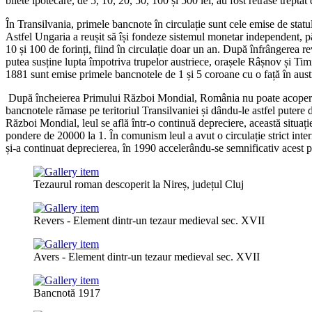
bilete ipotecare, de 5, 10, 20, 50, 100 și 500 lei, au fost retrase trepta
În Transilvania, primele bancnote în circulație sunt cele emise de stat
Astfel Ungaria a reușit să își fondeze sistemul monetar independent, p
10 și 100 de forinți, fiind în circulație doar un an. După înfrângerea r
putea susține lupta împotriva trupelor austriece, orașele Râșnov și Tim
1881 sunt emise primele bancnotele de 1 și 5 coroane cu o față în austr
După încheierea Primului Război Mondial, România nu poate acoperi fin
bancnotele rămase pe teritoriul Transilvaniei și dându-le astfel putere 
Război Mondial, leul se află într-o continuă depreciere, această situ
pondere de 20000 la 1. În comunism leul a avut o circulație strict inter
și-a continuat deprecierea, în 1990 accelerându-se semnificativ acest 
Tezaurul roman descoperit la Nireș, județul Cluj
Revers - Element dintr-un tezaur medieval sec. XVII
Avers - Element dintr-un tezaur medieval sec. XVII
Bancnotă 1917