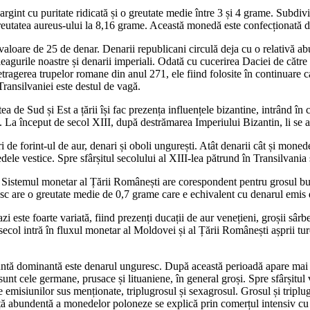
gint cu puritate ridicată și o greutate medie între 3 și 4 grame. Subdivi
greutatea aureus-ului la 8,16 grame. Această monedă este confecționată din
valoare de 25 de denar. Denarii republicani circulă deja cu o relativă a
eagurile noastre și denarii imperiali. Odată cu cucerirea Daciei de către
tragerea trupelor romane din anul 271, ele fiind folosite în continuar
Transilvaniei este destul de vagă.
tea de Sud și Est a țării își fac prezența influențele bizantine, intrând î
La început de secol XIII, după destrămarea Imperiului Bizantin, li se al
ri de forint-ul de aur, denari și oboli ungurești. Atât denarii cât și mone
le vestice. Spre sfârșitul secolului al XIII-lea pătrund în Transilvania 
 Sistemul monetar al Țării Românești are corespondent pentru grosul bul
sc are o greutate medie de 0,7 grame care e echivalent cu denarul emis
este foarte variată, fiind prezenți ducații de aur venețieni, groșii sârbeș
ecol intră în fluxul monetar al Moldovei și al Țării Românești așprii tu
tă dominantă este denarul unguresc. După această perioadă apare mai spo
sunt cele germane, prusace și lituaniene, în general groși. Spre sfârșitul
 emisiunilor sus menționate, triplugrosul și sexagrosul. Grosul și triplug
nță abundentă a monedelor poloneze se explică prin comerțul intensiv cu