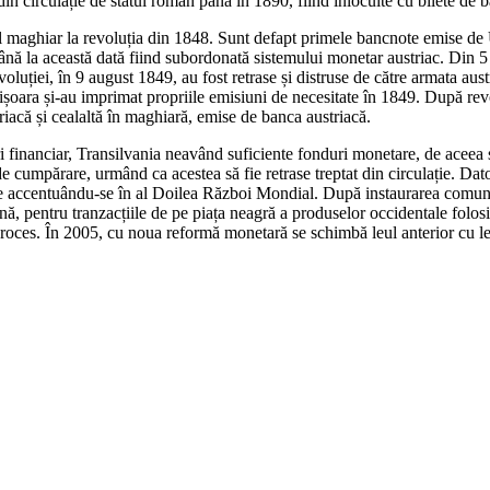
t din circulație de statul român până în 1890, fiind înlocuite cu bilete de 
ul maghiar la revoluția din 1848. Sunt defapt primele bancnote emise de 
ână la această dată fiind subordonată sistemului monetar austriac. Din 
evoluției, în 9 august 1849, au fost retrase și distruse de către armata a
ișoara și-au imprimat propriile emisiuni de necesitate în 1849. După revol
iacă și cealaltă în maghiară, emise de banca austriacă.
anciar, Transilvania neavând suficiente fonduri monetare, de aceea se 
de cumpărare, urmând ca acestea să fie retrase treptat din circulație. Dat
ație accentuându-se în al Doilea Război Mondial. După instaurarea comu
nă, pentru tranzacțiile de pe piața neagră a produselor occidentale folosi
proces. În 2005, cu noua reformă monetară se schimbă leul anterior cu l