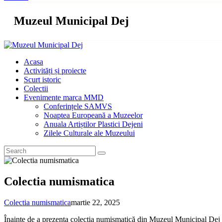
Muzeul Municipal Dej
Acasa
Activități și proiecte
Scurt istoric
Colectii
Evenimente marca MMD
Conferințele SAMVS
Noaptea Europeană a Muzeelor
Anuala Artiștilor Plastici Dejeni
Zilele Culturale ale Muzeului
Colectia numismatica
Colectia numismatica
martie 22, 2025
Înainte de a prezenta colecția numismatică din Muzeul Municipal Dej me