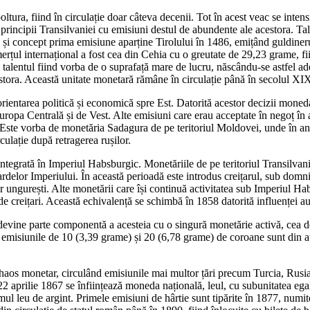
ura, fiind în circulație doar câteva decenii. Tot în acest veac se intensifi
incipii Transilvaniei cu emisiuni destul de abundente ale acestora. Taler
a și concept prima emisiune aparține Tirolului în 1486, emițând guldiner
merțul internațional a fost cea din Cehia cu o greutate de 29,23 grame, fi
 talentul fiind vorba de o suprafață mare de lucru, născându-se astfel ad
estora. Această unitate monetară rămâne în circulație până în secolul XI
entarea politică și economică spre Est. Datorită acestor decizii moned
opa Centrală și de Vest. Alte emisiuni care erau acceptate în negoț în ac
. Este vorba de monetăria Sadagura de pe teritoriul Moldovei, unde în an
ulație după retragerea rușilor.
e integrată în Imperiul Habsburgic. Monetăriile de pe teritoriul Transilv
delor Imperiului. În această perioadă este introdus creițarul, sub domnia
r ungurești. Alte monetării care își continuă activitatea sub Imperiul Ha
e creițari. Această echivalență se schimbă în 1858 datorită influenței aus
evine parte componentă a acesteia cu o singură monetărie activă, cea de
ar emisiunile de 10 (3,39 grame) și 20 (6,78 grame) de coroane sunt din 
monetar, circulând emisiunile mai multor țări precum Turcia, Rusia, Fra
n 22 aprilie 1867 se înființează moneda națională, leul, cu subunitatea ega
l leu de argint. Primele emisiuni de hârtie sunt tipărite în 1877, numite